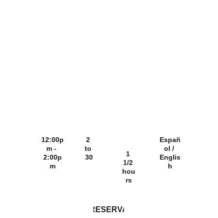
irrepetible.
¡No pierdas esta
oportunidad de vivir la
magia del Valle de
Guadalupe!
12:00p
2 
Españ
m - 
to 
ol / 
1 
2:00p
30
Englis
1/2 
m
h
hou
rs
RESERVA