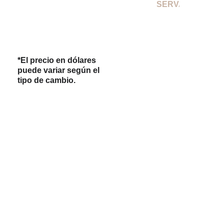
O
RESERVAR
$2,470.00 PESOS 
POR PERSONA
*El precio en dólares 
puede variar según el 
tipo de cambio.