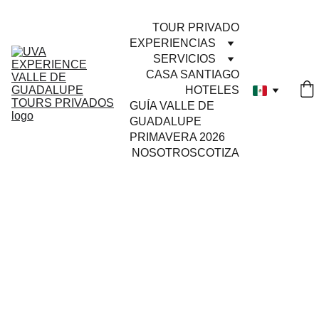
TOUR PRIVADO
EXPERIENCIAS
SERVICIOS
CASA SANTIAGO
HOTELES
GUÍA VALLE DE 
GUADALUPE 
PRIMAVERA 2026
NOSOTROS
COTIZA
Esta es una experiencia
única en una bodega del
Valle de Guadalupe, donde
podrás elegir las variedades
de uva y mezclar los
diferentes vinos con la