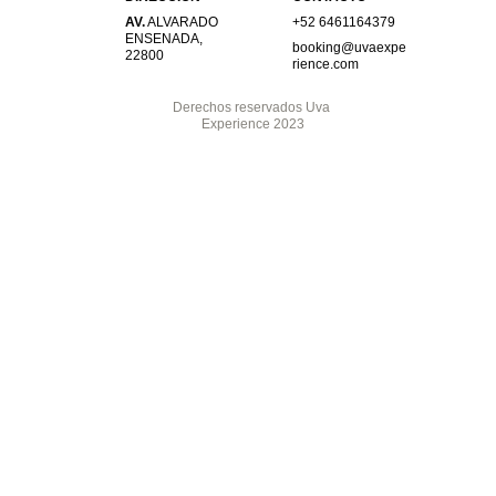
AV.
 ALVARADO 
+52 6461164379
ENSENADA, 
booking@uvaexpe
22800
rience.com
Derechos reservados Uva 
Experience 2023