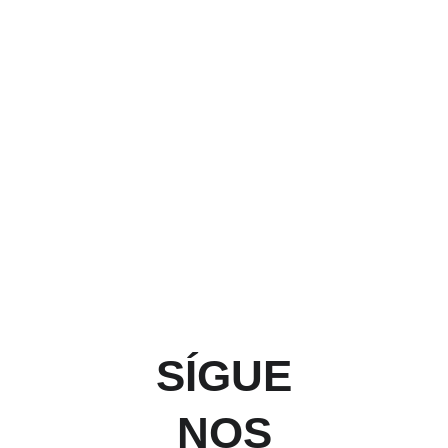
realizar el pago del 
anticipo solicitado, 
envíe un mensaje 
con una copia del 
comprobante.
Una vez reservado 
Precio
el servicio, 
comenzamos a 
trabajar en la 
$780.00 PESOS ($47.00 
organización.
USD) POR PERSONA.
*El precio en dólares puede 
variar según el tipo de cambio.
SÍGUE
NOS